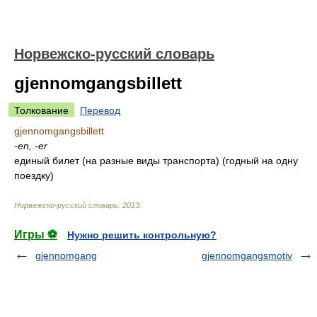
Норвежско-русский словарь
gjennomgangsbillett
Толкование
Перевод
gjennomgangsbillett
-en, -er
единый билет (на разные виды транспорта) (годный на одну
поездку)
Норвежско-русский словарь
.
2013
.
Игры ⚽
Нужно решить контрольную?
gjennomgang
gjennomgangsmotiv